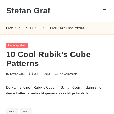
Stefan Graf
Skip
to
content
Home
2013
Juli
10
10 Cool Rubik’s Cube Patterns
Posted
Uncategorized
in
10 Cool Rubik’s Cube
Patterns
By
Stefan Graf
Juli 10, 2013
No Comments
Posted
by
Du kannst einen Rubik’s Cube im Schlaf lösen … dann sind
diese Patterns vielleicht genau das richtige für dich …
Tags:
cube
video