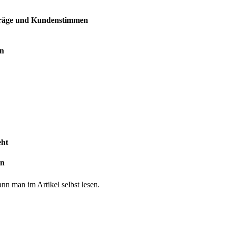
orträge und Kundenstimmen
en
eht
en
n man im Artikel selbst lesen.