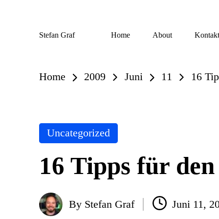
Skip
Stefan Graf
Home
About
Kontak
to
content
Home
2009
Juni
11
16 Ti
Posted
Uncategorized
in
16 Tipps für de
By
Stefan Graf
Juni 11, 2
Posted