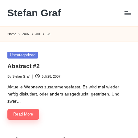
Stefan Graf
Skip
to
content
Home
2007
Juli
28
Posted
Uncategorized
in
Abstract #2
By
Stefan Graf
Juli 28, 2007
Posted
by
Aktuelle Webnews zusammengefasst. Es wird mal wieder
heftig diskutiert, oder anders ausgedrückt: gestritten. Und
zwar…
Read More