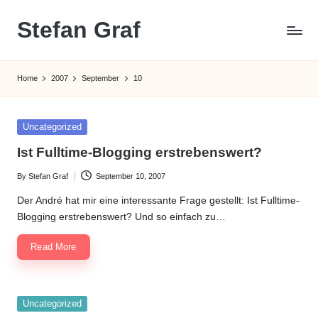
Stefan Graf
Skip
to
content
Home
2007
September
10
Posted
Uncategorized
in
Ist Fulltime-Blogging erstrebenswert?
By
Stefan Graf
September 10, 2007
Posted
by
Der André hat mir eine interessante Frage gestellt: Ist Fulltime-
Blogging erstrebenswert? Und so einfach zu…
Read More
Posted
Uncategorized