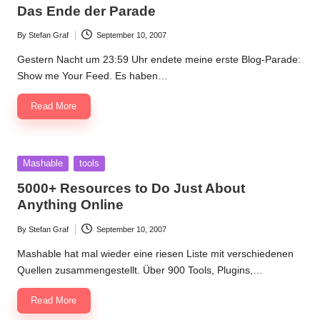
in
Das Ende der Parade
By
Stefan Graf
September 10, 2007
Posted
by
Gestern Nacht um 23:59 Uhr endete meine erste Blog-Parade:
Show me Your Feed. Es haben…
Read More
Posted
Mashable
tools
in
5000+ Resources to Do Just About
Anything Online
By
Stefan Graf
September 10, 2007
Posted
by
Mashable hat mal wieder eine riesen Liste mit verschiedenen
Quellen zusammengestellt. Über 900 Tools, Plugins,…
Read More