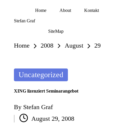
Home
About
Kontakt
Skip
Stefan Graf
to
content
SiteMap
Home
2008
August
29
Posted
Uncategorized
in
XING lizenziert Seminarangebot
By
Stefan Graf
Posted
August 29, 2008
by