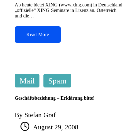
Ab heute bietet XING (www.xing.com) in Deutschland
„offizielle“ XING-Seminare in Lizenz an. Österreich
und die…
Read More
Posted
Mail
Spam
in
Geschäftsbeziehung – Erklärung bitte!
By
Stefan Graf
Posted
August 29, 2008
by