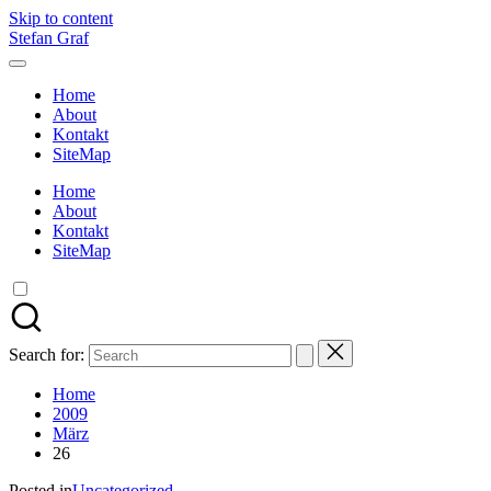
Skip to content
Stefan Graf
Home
About
Kontakt
SiteMap
Home
About
Kontakt
SiteMap
Search for:
Home
2009
März
26
Posted in
Uncategorized