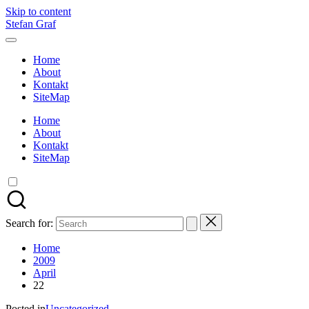
Skip to content
Stefan Graf
Home
About
Kontakt
SiteMap
Home
About
Kontakt
SiteMap
Search for:
Home
2009
April
22
Posted in
Uncategorized