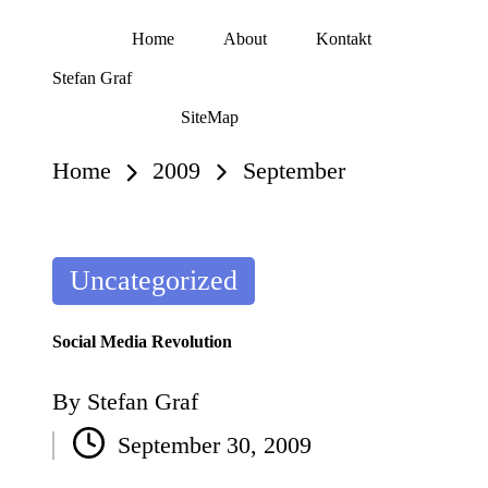
Home
About
Kontakt
Skip
Stefan Graf
to
content
SiteMap
Home
2009
September
Posted
Uncategorized
in
Social Media Revolution
By
Stefan Graf
Posted
September 30, 2009
by