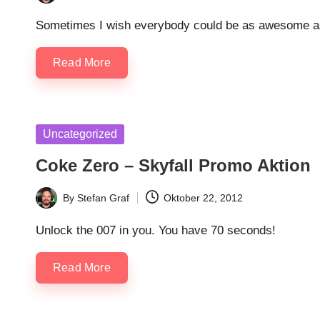
Posted
by
Sometimes I wish everybody could be as awesome as
Read More
Posted
Uncategorized
in
Coke Zero – Skyfall Promo Aktion
By
Stefan Graf
Oktober 22, 2012
Posted
by
Unlock the 007 in you. You have 70 seconds!
Read More