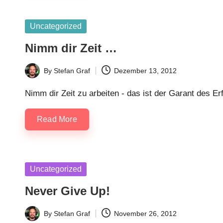
Posted
Uncategorized
in
Nimm dir Zeit …
By
Stefan Graf
Dezember 13, 2012
Posted
by
Nimm dir Zeit zu arbeiten - das ist der Garant des E
Read More
Posted
Uncategorized
in
Never Give Up!
By
Stefan Graf
November 26, 2012
Posted