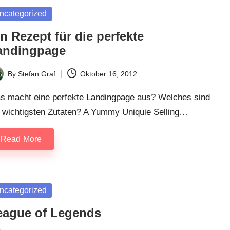
sted
ncategorized
n Rezept für die perfekte
andingpage
By
Stefan Graf
Oktober 16, 2012
ted
s macht eine perfekte Landingpage aus? Welches sind
e wichtigsten Zutaten? A Yummy Uniquie Selling…
Read More
sted
ncategorized
eague of Legends