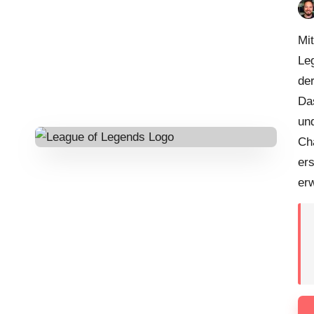
Pos
by
Mit
Le
de
Da
und
Ch
er
er