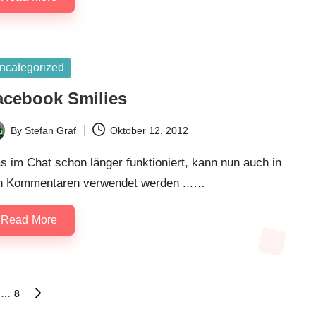
sted
ncategorized
acebook Smilies
By
Stefan Graf
Oktober 12, 2012
ted
 im Chat schon länger funktioniert, kann nun auch in
n Kommentaren verwendet werden ...…
Read More
…
8
NEXT