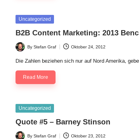
Posted
Uncategorized
in
B2B Content Marketing: 2013 Ben
By
Stefan Graf
Oktober 24, 2012
Posted
by
Die Zahlen beziehen sich nur auf Nord Amerika, gebe
Read More
Posted
Uncategorized
in
Quote #5 – Barney Stinson
By
Stefan Graf
Oktober 23, 2012