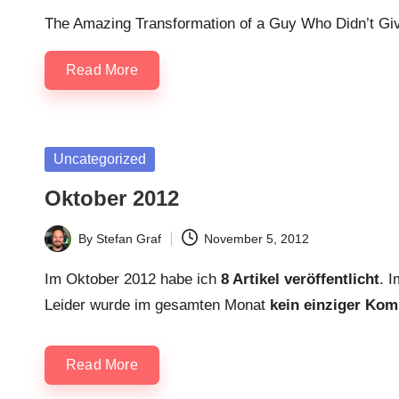
by
The Amazing Transformation of a Guy Who Didn’t Gi
Read More
Posted
Uncategorized
in
Oktober 2012
By
Stefan Graf
November 5, 2012
Posted
by
Im Oktober 2012 habe ich
8 Artikel veröffentlicht
. 
Leider wurde im gesamten Monat
kein einziger Ko
Read More