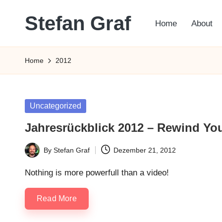
Stefan Graf
Home
About
Skip
to
content
Home
2012
Posted
Uncategorized
in
Jahresrückblick 2012 – Rewind Yo
By
Stefan Graf
Dezember 21, 2012
Posted
by
Nothing is more powerfull than a video!
Read More