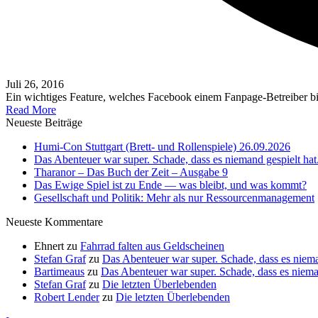
Juli 26, 2016
Ein wichtiges Feature, welches Facebook einem Fanpage-Betreiber bi
Read More
Neueste Beiträge
Humi-Con Stuttgart (Brett- und Rollenspiele) 26.09.2026
Das Abenteuer war super. Schade, dass es niemand gespielt hat
Tharanor – Das Buch der Zeit – Ausgabe 9
Das Ewige Spiel ist zu Ende — was bleibt, und was kommt?
Gesellschaft und Politik: Mehr als nur Ressourcenmanagement
Neueste Kommentare
Ehnert
zu
Fahrrad falten aus Geldscheinen
Stefan Graf
zu
Das Abenteuer war super. Schade, dass es niema
Bartimeaus
zu
Das Abenteuer war super. Schade, dass es nieman
Stefan Graf
zu
Die letzten Überlebenden
Robert Lender
zu
Die letzten Überlebenden