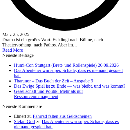
März 25, 2025
Drama ist ein großes Wort. Es klingt nach Bühne, nach
Theatervorhang, nach Pathos. Aber im…
Read More
Neueste Beiträge
Humi-Con Stuttgart (Brett- und Rollenspiele) 26.09.2026
Das Abenteuer war super. Schade, dass es niemand gespielt
hat.
Tharanor – Das Buch der Zeit – Ausgabe 9
Das Ewige Spiel ist zu Ende — was bleibt, und was kommt?
Gesellschaft und Politik: Mehr als nur
Ressourcenmanagement
Neueste Kommentare
Ehnert
zu
Fahrrad falten aus Geldscheinen
Stefan Graf
zu
Das Abenteuer war super. Schade, dass es
niemand gespielt hat.