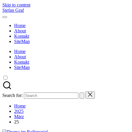
Skip to content
Stefan Graf
Home
About
Kontakt
SiteMap
Home
About
Kontakt
SiteMap
Search for:
Home
2025
März
25