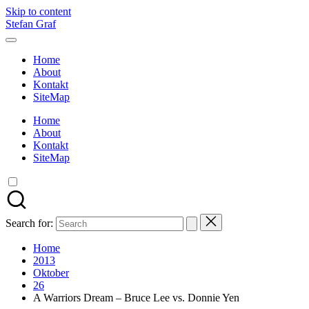
Skip to content
Stefan Graf
Home
About
Kontakt
SiteMap
Home
About
Kontakt
SiteMap
Search for:
Home
2013
Oktober
26
A Warriors Dream – Bruce Lee vs. Donnie Yen