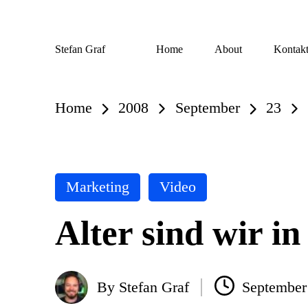
Skip
Stefan Graf
Home
About
Kontak
to
content
Home
2008
September
23
Posted
Marketing
Video
in
Alter sind wir i
By
Stefan Graf
September
Posted