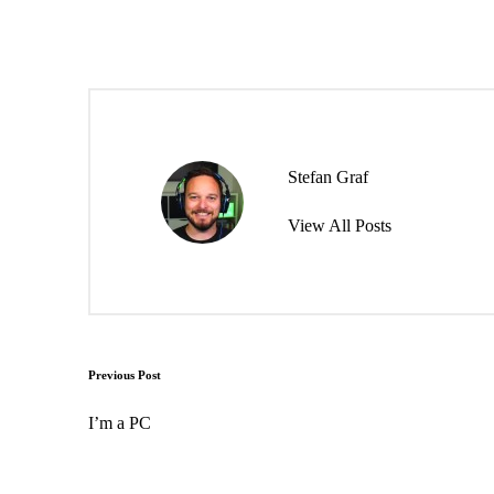
Stefan Graf
View All Posts
Post
Previous Post
navigation
I’m a PC