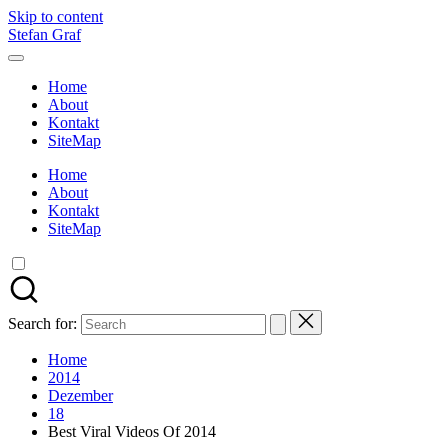
Skip to content
Stefan Graf
Home
About
Kontakt
SiteMap
Home
About
Kontakt
SiteMap
Search for:
Home
2014
Dezember
18
Best Viral Videos Of 2014