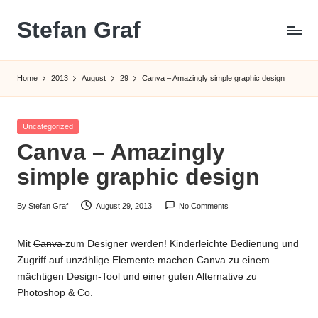
Stefan Graf
Skip
to
content
Home
2013
August
29
Canva – Amazingly simple graphic design
Posted
Uncategorized
in
Canva – Amazingly
simple graphic design
By
Stefan Graf
August 29, 2013
No Comments
Posted
by
Mit
Canva
zum Designer werden! Kinderleichte Bedienung und
Zugriff auf unzählige Elemente machen Canva zu einem
mächtigen Design-Tool und einer guten Alternative zu
Photoshop & Co.