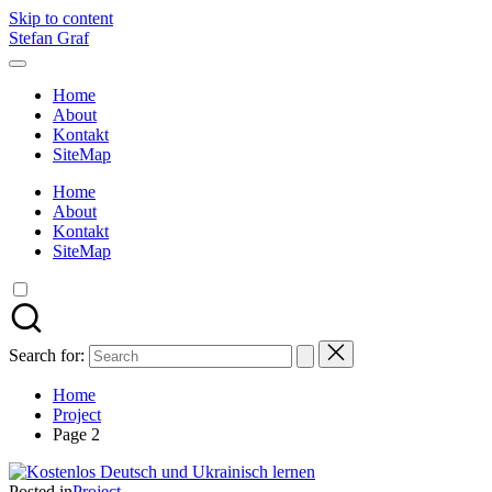
Skip to content
Stefan Graf
Home
About
Kontakt
SiteMap
Home
About
Kontakt
SiteMap
Search for:
Home
Project
Page 2
Posted in
Project