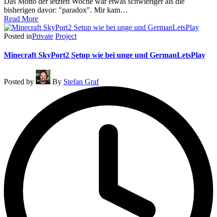
Das Motto der letzten Woche war etwas schwieriger als die
bisherigen davor: "paradox". Mir kam…
Read More
Posted in
Private
Project
Minecraft SkyPort2 Setup wie bei unge und GermanLetsPlay
Posted by
By
Stefan Graf