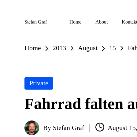
Skip
Stefan Graf
Home
About
Kontak
to
content
Home
2013
August
15
Fah
Posted
Private
in
Fahrrad falten 
By
Stefan Graf
August 15
Posted