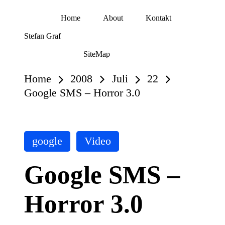
Home
About
Kontakt
Skip
Stefan Graf
to
content
SiteMap
Home
2008
Juli
22
Google SMS – Horror 3.0
Posted
google
Video
in
Google SMS –
Horror 3.0