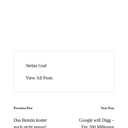
Stefan Graf
View All Posts
Post
Previous Post
Next Post
navigation
Das Benzin kostet
Google will Digg –
noch nicht genug!
Für 200 Millionen