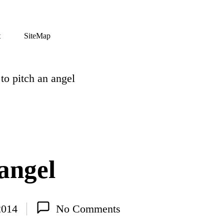
t
SiteMap
o pitch an angel
angel
2014
No Comments