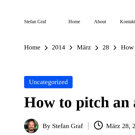
Skip
Stefan Graf
Home
About
Kontak
to
content
Home
2014
März
28
How t
Posted
Uncategorized
in
How to pitch an 
By
Stefan Graf
März 28, 
Posted