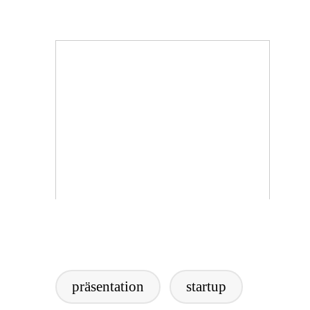
by
präsentation
startup
Tags: