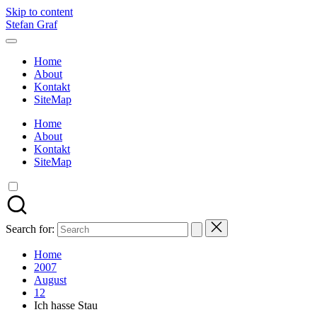
Skip to content
Stefan Graf
Home
About
Kontakt
SiteMap
Home
About
Kontakt
SiteMap
Search for:
Home
2007
August
12
Ich hasse Stau