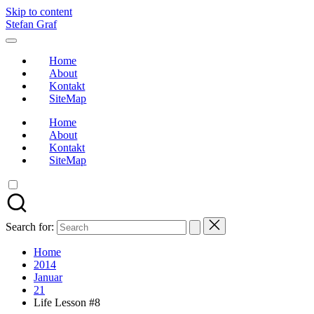
Skip to content
Stefan Graf
Home
About
Kontakt
SiteMap
Home
About
Kontakt
SiteMap
Search for:
Home
2014
Januar
21
Life Lesson #8