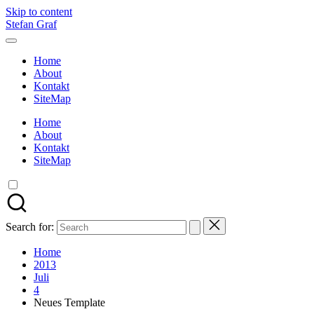
Skip to content
Stefan Graf
Home
About
Kontakt
SiteMap
Home
About
Kontakt
SiteMap
Search for:
Home
2013
Juli
4
Neues Template