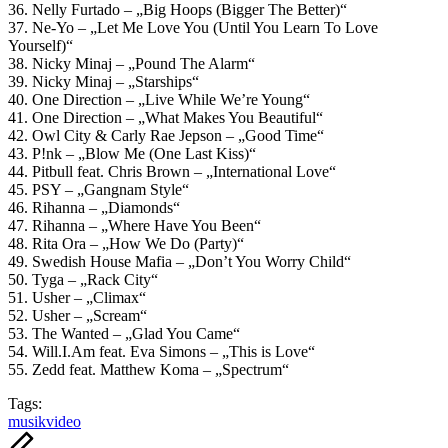
36. Nelly Furtado – „Big Hoops (Bigger The Better)“
37. Ne-Yo – „Let Me Love You (Until You Learn To Love
Yourself)“
38. Nicky Minaj – „Pound The Alarm“
39. Nicky Minaj – „Starships“
40. One Direction – „Live While We’re Young“
41. One Direction – „What Makes You Beautiful“
42. Owl City & Carly Rae Jepson – „Good Time“
43. P!nk – „Blow Me (One Last Kiss)“
44. Pitbull feat. Chris Brown – „International Love“
45. PSY – „Gangnam Style“
46. Rihanna – „Diamonds“
47. Rihanna – „Where Have You Been“
48. Rita Ora – „How We Do (Party)“
49. Swedish House Mafia – „Don’t You Worry Child“
50. Tyga – „Rack City“
51. Usher – „Climax“
52. Usher – „Scream“
53. The Wanted – „Glad You Came“
54. Will.I.Am feat. Eva Simons – „This is Love“
55. Zedd feat. Matthew Koma – „Spectrum“
Tags:
musik
video