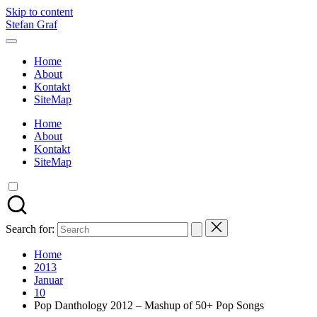
Skip to content
Stefan Graf
Home
About
Kontakt
SiteMap
Home
About
Kontakt
SiteMap
Search for:
Home
2013
Januar
10
Pop Danthology 2012 – Mashup of 50+ Pop Songs