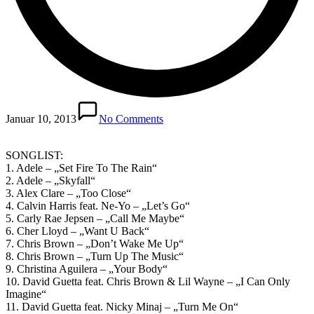
Januar 10, 2013
No Comments
SONGLIST:
1. Adele – „Set Fire To The Rain“
2. Adele – „Skyfall“
3. Alex Clare – „Too Close“
4. Calvin Harris feat. Ne-Yo – „Let’s Go“
5. Carly Rae Jepsen – „Call Me Maybe“
6. Cher Lloyd – „Want U Back“
7. Chris Brown – „Don’t Wake Me Up“
8. Chris Brown – „Turn Up The Music“
9. Christina Aguilera – „Your Body“
10. David Guetta feat. Chris Brown & Lil Wayne – „I Can Only
Imagine“
11. David Guetta feat. Nicky Minaj – „Turn Me On“