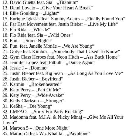
12. David Guetta feat. Sia – „Titanium“
13. Demi Lovato – „Give Your Heart A Break“
14. Ellie Goulding – „Lights“
15. Enrique Iglesias feat. Sammy Adams – „Finally Found You“
16. Far East Movement feat. Justin Bieber – „Live My Life“
17. Flo Rida – „Whistle“
18. Flo Rida feat. Sia – „Wild Ones“
19. Fun. – „Some Nights“
20. Fun. feat. Janelle Monáe – „We Are Young“
21. Gotye feat. Kimbra – „Somebody That I Used To Know“
22. Gym Class Heroes feat. Neon Hitch – „Ass Back Home“
23. Jennifer Lopez feat. Pitbull – „Dance Again“
24. Jessie J – „Domino“
25. Justin Bieber feat. Big Sean – „As Long As You Love Me“
26. Justin Bieber – „Boyfriend“
27. Karmin – „Brokenhearted“
28. Katy Perry – „Part Of Me“
29. Katy Perry – „Wide Awake“
30. Kelly Clarkson – „Stronger“
31. Ke$ha – „Die Young“
32. LMFAO – „Sorry For Party Rocking“
33. Madonna feat. M.I.A. & Nicky Minaj – „Give Me All Your
Luvin'“
34. Maroon 5 – „One More Night“
35. Maroon 5 feat. Wiz Khalifa – „Payphone“