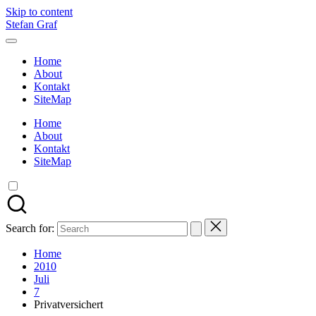
Skip to content
Stefan Graf
Home
About
Kontakt
SiteMap
Home
About
Kontakt
SiteMap
Search for:
Home
2010
Juli
7
Privatversichert