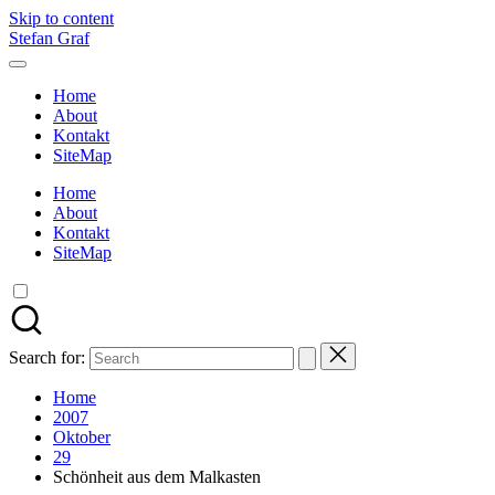
Skip to content
Stefan Graf
Home
About
Kontakt
SiteMap
Home
About
Kontakt
SiteMap
Search for:
Home
2007
Oktober
29
Schönheit aus dem Malkasten