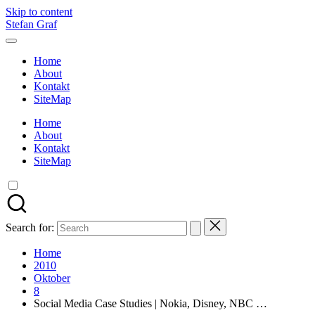
Skip to content
Stefan Graf
Home
About
Kontakt
SiteMap
Home
About
Kontakt
SiteMap
Search for:
Home
2010
Oktober
8
Social Media Case Studies | Nokia, Disney, NBC …