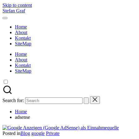
Skip to content
Stefan Graf
Home
About
Kontakt
SiteMap
Home
About
Kontakt
SiteMap
Search for:
Home
adsense
Posted in
Blog
google
Private