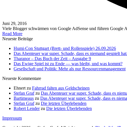
Juni 29, 2016
Viele Blogger schwärmen von Google AdSense und führen Google A
Read More
Neueste Beiträge
Humi-Con Stuttgart (Brett- und Rollenspiele) 26.09.2026
Das Abenteuer war super. Schade, dass es niemand gespielt hat
Tharanor – Das Buch der Zeit – Ausgabe 9
Das Ewige Spiel ist zu Ende — was bleibt, und was kommt?
Gesellschaft und Politik: Mehr als nur Ressourcenmanagement
Neueste Kommentare
Ehnert
zu
Fahrrad falten aus Geldscheinen
Stefan Graf
zu
Das Abenteuer war super. Schade, dass es niema
Bartimeaus
zu
Das Abenteuer war super. Schade, dass es nieman
Stefan Graf
zu
Die letzten Überlebenden
Robert Lender
zu
Die letzten Überlebenden
Impressum