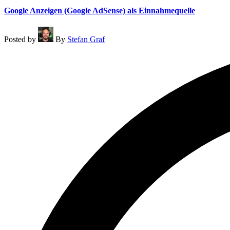
Google Anzeigen (Google AdSense) als Einnahmequelle
Posted by
By
Stefan Graf