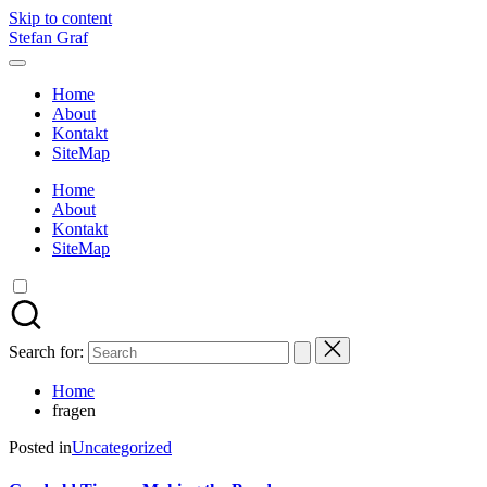
Skip to content
Stefan Graf
Home
About
Kontakt
SiteMap
Home
About
Kontakt
SiteMap
Search for:
Home
fragen
Posted in
Uncategorized