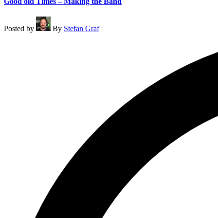
Good old Times – Making the Band
Posted by
By
Stefan Graf