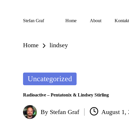
Skip
Stefan Graf
Home
About
Kontak
to
content
Home
lindsey
Posted
Uncategorized
in
Radioactive – Pentatonix & Lindsey Stirling
By
Stefan Graf
August 1,
Posted
by