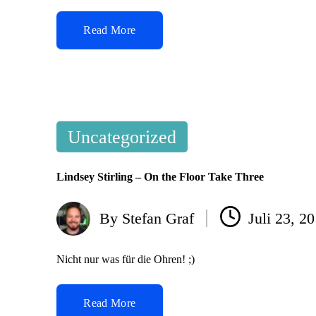
Read More
Posted
Uncategorized
in
Lindsey Stirling – On the Floor Take Three
By
Stefan Graf
Juli 23, 2
Posted
by
Nicht nur was für die Ohren! ;)
Read More