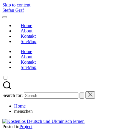
Skip to content
Stefan Graf
Home
About
Kontakt
SiteMap
Home
About
Kontakt
SiteMap
Search for:
Home
menschen
Posted in
Project