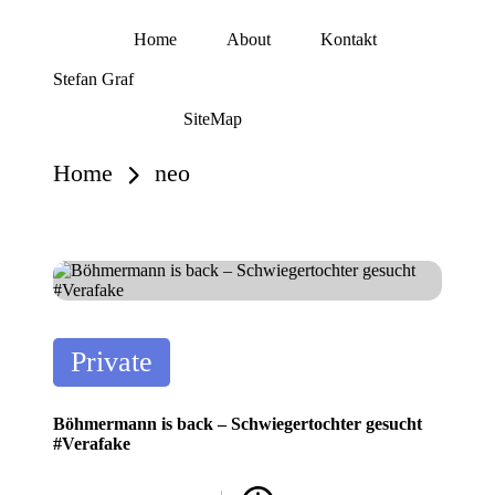
Home
About
Kontakt
Skip
Stefan Graf
to
content
SiteMap
Home
neo
Posted
Private
in
Böhmermann is back – Schwiegertochter gesucht
#Verafake