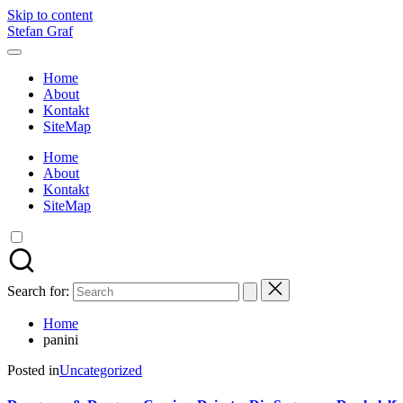
Skip to content
Stefan Graf
Home
About
Kontakt
SiteMap
Home
About
Kontakt
SiteMap
Search for:
Home
panini
Posted in
Uncategorized