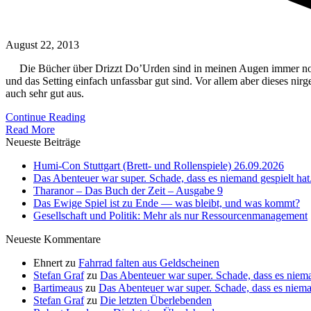
August 22, 2013
Die Bücher über Drizzt Do’Urden sind in meinen Augen immer noch
und das Setting einfach unfassbar gut sind. Vor allem aber dieses nir
auch sehr gut aus.
Continue Reading
Read More
Neueste Beiträge
Humi-Con Stuttgart (Brett- und Rollenspiele) 26.09.2026
Das Abenteuer war super. Schade, dass es niemand gespielt hat
Tharanor – Das Buch der Zeit – Ausgabe 9
Das Ewige Spiel ist zu Ende — was bleibt, und was kommt?
Gesellschaft und Politik: Mehr als nur Ressourcenmanagement
Neueste Kommentare
Ehnert
zu
Fahrrad falten aus Geldscheinen
Stefan Graf
zu
Das Abenteuer war super. Schade, dass es niema
Bartimeaus
zu
Das Abenteuer war super. Schade, dass es nieman
Stefan Graf
zu
Die letzten Überlebenden