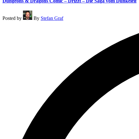
Dungeons & Dragons Comic – Drizzt – Die Saga vom Dunkelelf
Posted by
By
Stefan Graf