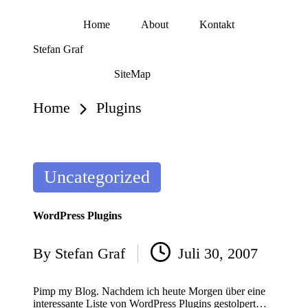
Home
About
Kontakt
Skip
Stefan Graf
to
content
SiteMap
Home
Plugins
Posted
Uncategorized
in
WordPress Plugins
By
Stefan Graf
Juli 30, 2007
Posted
by
Pimp my Blog. Nachdem ich heute Morgen über eine
interessante Liste von WordPress Plugins gestolpert…