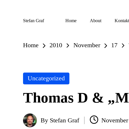
Skip
Stefan Graf
Home
About
Kontak
to
content
Home
2010
November
17
Posted
Uncategorized
in
Thomas D & „Mil
By
Stefan Graf
November 
Posted