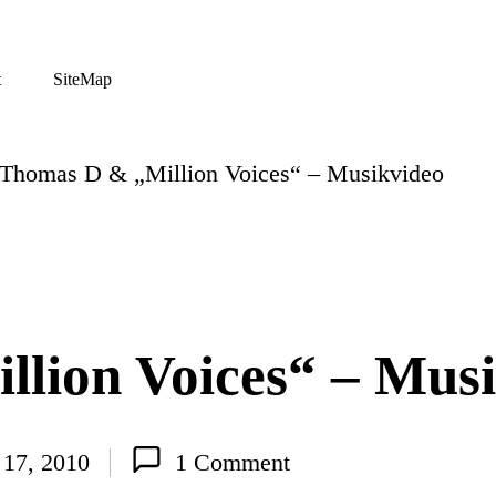
t
SiteMap
Thomas D & „Million Voices“ – Musikvideo
lion Voices“ – Mus
17, 2010
1 Comment