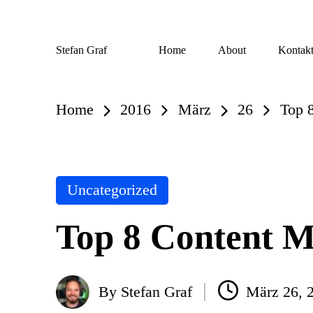
Skip
Stefan Graf
Home
About
Kontak
to
content
Home
2016
März
26
Top 
Posted
Uncategorized
in
Top 8 Content M
By
Stefan Graf
März 26, 
Posted