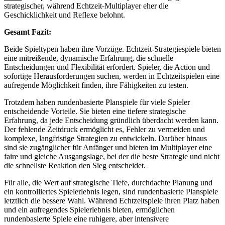
strategischer, während Echtzeit-Multiplayer eher die
Geschicklichkeit und Reflexe belohnt.
Gesamt Fazit:
Beide Spieltypen haben ihre Vorzüge. Echtzeit-Strategiespiele bieten
eine mitreißende, dynamische Erfahrung, die schnelle
Entscheidungen und Flexibilität erfordert. Spieler, die Action und
sofortige Herausforderungen suchen, werden in Echtzeitspielen eine
aufregende Möglichkeit finden, ihre Fähigkeiten zu testen.
Trotzdem haben rundenbasierte Planspiele für viele Spieler
entscheidende Vorteile. Sie bieten eine tiefere strategische
Erfahrung, da jede Entscheidung gründlich überdacht werden kann.
Der fehlende Zeitdruck ermöglicht es, Fehler zu vermeiden und
komplexe, langfristige Strategien zu entwickeln. Darüber hinaus
sind sie zugänglicher für Anfänger und bieten im Multiplayer eine
faire und gleiche Ausgangslage, bei der die beste Strategie und nicht
die schnellste Reaktion den Sieg entscheidet.
Für alle, die Wert auf strategische Tiefe, durchdachte Planung und
ein kontrolliertes Spielerlebnis legen, sind rundenbasierte Planspiele
letztlich die bessere Wahl. Während Echtzeitspiele ihren Platz haben
und ein aufregendes Spielerlebnis bieten, ermöglichen
rundenbasierte Spiele eine ruhigere, aber intensivere