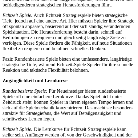
befriedigenderen strategischen Herausforderungen führt.
Echtzeit-Spiele:
Auch Echtzeit-Strategiespiele bieten strategische
Tiefe, jedoch auf eine andere Art. Hier müssen Spieler ihre Strategie
oft spontan anpassen, basierend auf der sich ständig verändernden
Spielsituation. Die Herausforderung besteht darin, schnell auf
Bedrohungen zu reagieren und gleichzeitig langfristige Ziele zu
verfolgen. Diese Spiele fördern die Fähigkeit, auf neue Situationen
flexibel zu reagieren und belohnen schnelles Denken.
Fazit:
Rundenbasierte Spiele bieten eine umfassendere, langfristige
strategische Tiefe, während Echtzeit-Spiele Spieler für ihre schnelle
Reaktion und taktische Flexibilität belohnen.
Zugänglichkeit und Lernkurve
Rundenbasierte Spiele:
Für Neueinsteiger bieten rundenbasierte
Spiele oft eine einfachere Lernkurve. Da das Spiel nicht unter
Zeitdruck steht, können Spieler in ihrem eigenen Tempo lernen und
sich auf die Spielmechanik konzentrieren. Das macht sie besonders
attraktiv für Strategiefans, die Wert auf Detailgenauigkeit und
schrittweises Lernen legen.
Echtzeit-Spiele:
Die Lernkurve für Echtzeit-Strategiespiele kann
steiler sein. Anfänger werden oft von der Geschwindigkeit und der