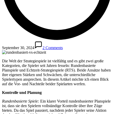
September 30, 2024
2 Comments
Die Welt der Strategiespiele ist vielfältig und es gibt zwei große
Kategorien, die Spieler seit Jahren fesseln: Rundenbasierte
Planspiele und Echtzeit-Strategiespiele (RTS). Beide Ansätze haben
ihre eigenen Stärken und Schwächen, die unterschiedliche
Spielertypen ansprechen. In diesem Artikel möchte ich einen Blick
auf die Vor- und Nachteile beider Spielarten werfen.
Kontrolle und Planung
Rundenbasierte Spiele:
Ein klarer Vorteil rundenbasierter Planspiele
ist, dass sie den Spielern vollständige Kontrolle über ihre Züge
bieten. Da das Spiel pausiert, nachdem jeder Spieler seine Aktion