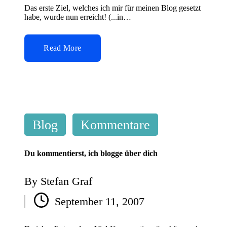
Das erste Ziel, welches ich mir für meinen Blog gesetzt
habe, wurde nun erreicht! (...in…
Read More
Posted
Blog
Kommentare
in
Du kommentierst, ich blogge über dich
By
Stefan Graf
Posted
September 11, 2007
by