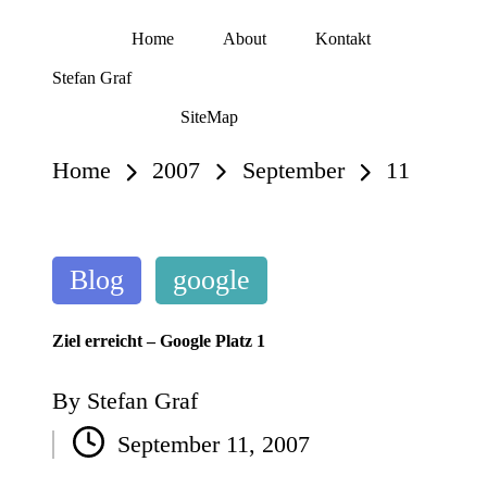
Home
About
Kontakt
Skip
Stefan Graf
to
content
SiteMap
Home
2007
September
11
Posted
Blog
google
in
Ziel erreicht – Google Platz 1
By
Stefan Graf
Posted
September 11, 2007
by