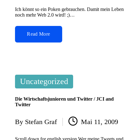
by
Ich könnt so ein Poken gebrauchen. Damit mein Leben
noch mehr Web 2.0 wird! ;)…
Read More
Posted
Uncategorized
in
Die Wirtschaftsjunioren und Twitter / JCI and
Twitter
By
Stefan Graf
Mai 11, 2009
Posted
by
Scroll down for english version Wer meine Tweets und