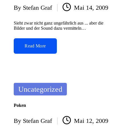
By
Stefan Graf
Mai 14, 2009
Posted
by
Sieht zwar nicht ganz ungefährlich aus ... aber die
Bilder und der Sound dazu vermitteln…
Read More
Posted
Uncategorized
in
Poken
By
Stefan Graf
Mai 12, 2009
Posted