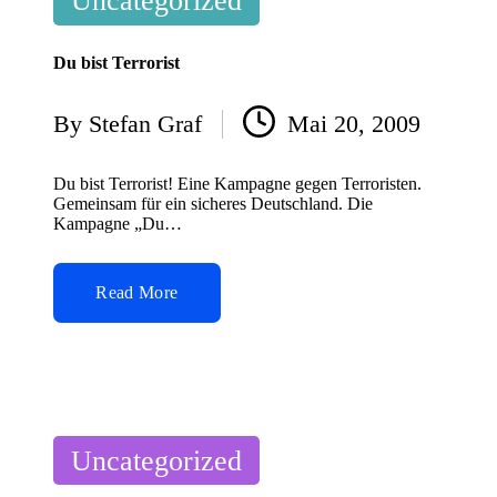
Uncategorized
in
Du bist Terrorist
By
Stefan Graf
Mai 20, 2009
Posted
by
Du bist Terrorist! Eine Kampagne gegen Terroristen.
Gemeinsam für ein sicheres Deutschland. Die
Kampagne „Du…
Read More
Posted
Uncategorized
in