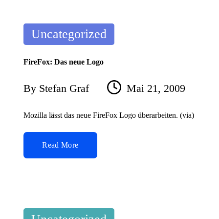
Posted
Uncategorized
in
FireFox: Das neue Logo
By
Stefan Graf
Mai 21, 2009
Posted
by
Mozilla lässt das neue FireFox Logo überarbeiten. (via)
Read More
Posted