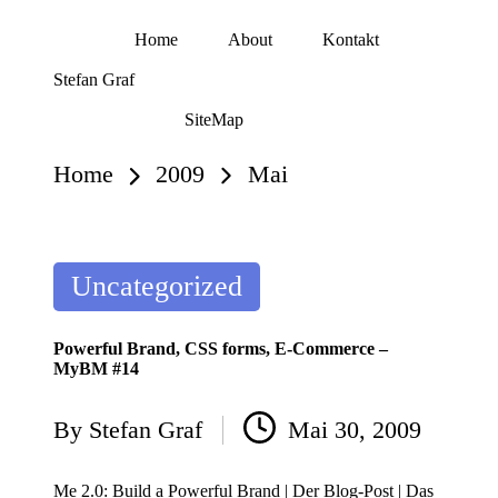
Home
About
Kontakt
Skip
Stefan Graf
to
content
SiteMap
Home
2009
Mai
Posted
Uncategorized
in
Powerful Brand, CSS forms, E-Commerce –
MyBM #14
By
Stefan Graf
Mai 30, 2009
Posted
by
Me 2.0: Build a Powerful Brand | Der Blog-Post | Das