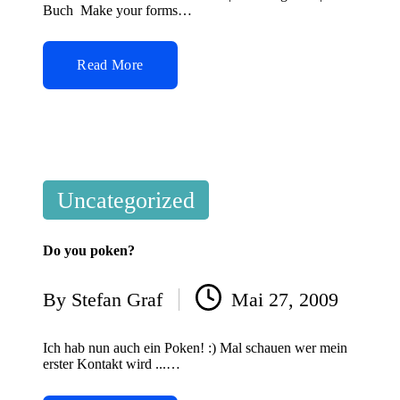
Buch Make your forms…
Read More
Posted
Uncategorized
in
Do you poken?
By
Stefan Graf
Mai 27, 2009
Posted
by
Ich hab nun auch ein Poken! :) Mal schauen wer mein
erster Kontakt wird ...…