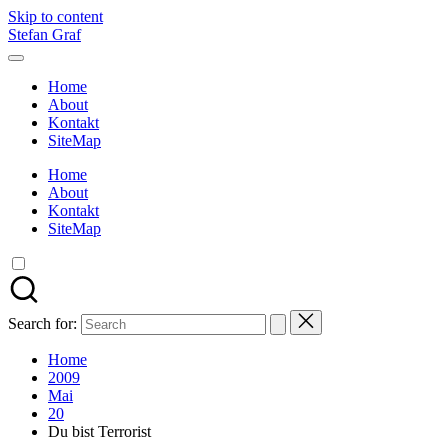
Skip to content
Stefan Graf
Home
About
Kontakt
SiteMap
Home
About
Kontakt
SiteMap
Search for:
Home
2009
Mai
20
Du bist Terrorist