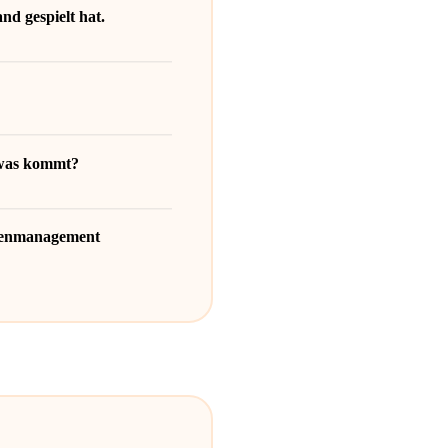
nd gespielt hat.
 was kommt?
rcenmanagement