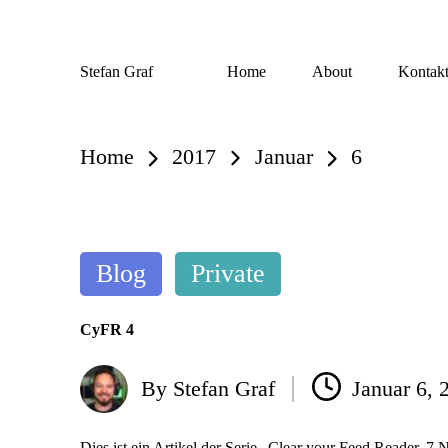
Skip
Stefan Graf
Home
About
Kontak
to
content
Home
2017
Januar
6
Posted
Blog
Private
in
CyFR 4
By
Stefan Graf
Januar 6, 
Posted
by
Dies ist ein Artikel der Serie „Clear your Feed Reader. 7