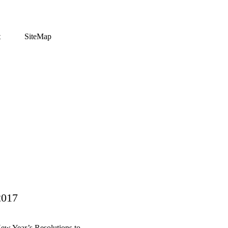
t
SiteMap
2017
 New Year’s Resolutions to…