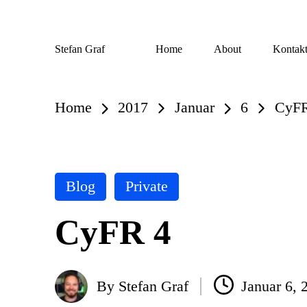
Skip
Stefan Graf
Home
About
Kontak
to
content
Home
2017
Januar
6
CyFR
Posted
Blog
Private
in
CyFR 4
By
Stefan Graf
Januar 6, 
Posted