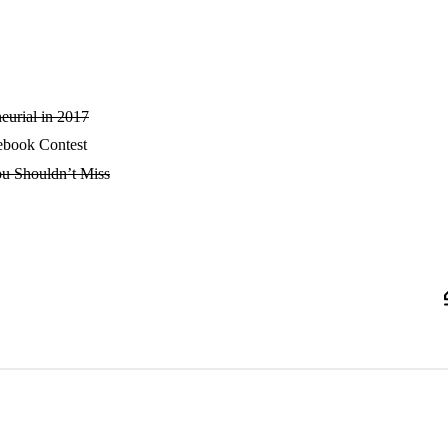
eurial in 2017
ebook Contest
ou Shouldn’t Miss