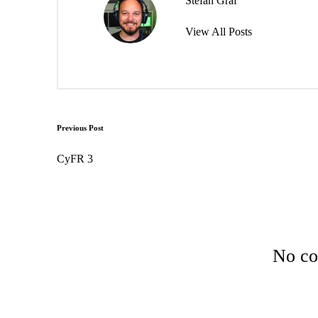
Stefan Graf
View All Posts
Post
Previous Post
navigation
CyFR 3
No co