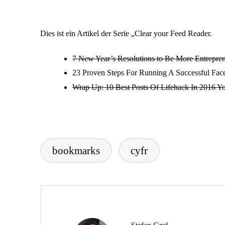
by
Dies ist ein Artikel der Serie „
Clear your Feed Reader
.
7 New Year’s Resolutions to Be More Entrepren
23 Proven Steps For Running A Successful Fac
Wrap Up: 10 Best Posts Of Lifehack In 2016 Y
bookmarks
cyfr
Tags: