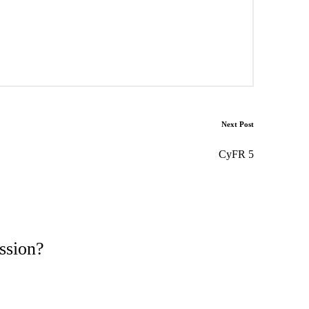
Next Post
CyFR 5
ssion?