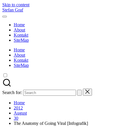
Skip to content
Stefan Graf
Home
About
Kontakt
SiteMap
Home
About
Kontakt
SiteMap
Search for:
Home
2012
August
30
The Anatomy of Going Viral [Infografik]