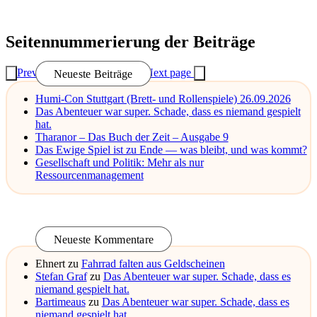
Read More
Seitennummerierung der Beiträge
Previous page
1
2
3
4
…
93
Next page
Neueste Beiträge
Humi-Con Stuttgart (Brett- und Rollenspiele) 26.09.2026
Das Abenteuer war super. Schade, dass es niemand gespielt
hat.
Tharanor – Das Buch der Zeit – Ausgabe 9
Das Ewige Spiel ist zu Ende — was bleibt, und was kommt?
Gesellschaft und Politik: Mehr als nur
Ressourcenmanagement
Neueste Kommentare
Ehnert
zu
Fahrrad falten aus Geldscheinen
Stefan Graf
zu
Das Abenteuer war super. Schade, dass es
niemand gespielt hat.
Bartimeaus
zu
Das Abenteuer war super. Schade, dass es
niemand gespielt hat.