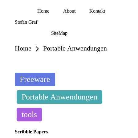
Home
About
Kontakt
Skip
Stefan Graf
to
content
SiteMap
Home
Portable Anwendungen
Posted
Freeware
in
Portable Anwendungen
tools
Scribble Papers