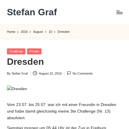
Stefan Graf
Skip
to
content
Home
2016
August
10
Dresden
Posted
Challenge
Private
in
Dresden
By
Stefan Graf
August 10, 2016
No Comments
Posted
by
Vom 23.07. bis 25.07. war ich mit einer Freundin in Dresden
und habe damit gleichzeitig meine
3te Challenge (Nr. 13)
absolviert.
Samstag morgen um 05:44 Uhr ist der Zug in Freiburg