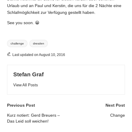
Urlaub und an Paul und Kerstin, die uns für die 2 Nächte eine
Schlafmöglichkeit zur Verfügung gestellt haben.
See you soon. 😀
Tags:
challenge
dresden
Last updated on August 10, 2016
Stefan Graf
View All Posts
Post
Previous Post
Next Post
navigation
Kurz notiert: Gerd Breuers –
Change
Das Leid soll weichen!