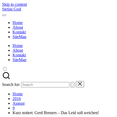
Skip to content
Stefan Graf
Home
About
Kontakt
SiteMap
Home
About
Kontakt
SiteMap
Search for:
Home
2016
August
9
Kurz notiert: Gerd Breuers – Das Leid soll weichen!