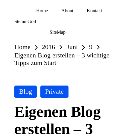
Home
About
Kontakt
Skip
Stefan Graf
to
content
SiteMap
Home
2016
Juni
9
Eigenen Blog erstellen – 3 wichtige
Tipps zum Start
Posted
Blog
Private
in
Eigenen Blog
erstellen – 3