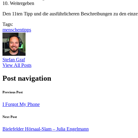
10. Weitergeben
Den 11ten Tipp und die ausführlicheren Beschreibungen zu den einzel
Tags:
menschen
tipps
Stefan Graf
View All Posts
Post navigation
Previous Post
I Forgot My Phone
Next Post
Bielefelder Hörsaal-Slam – Julia Engelmann