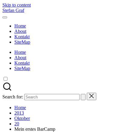
Skip to content
Stefan Graf
Home
About
Kontakt
SiteMap
Home
About
Kontakt
SiteMap
Search for:
Home
2013
Oktober
20
Mein erstes BarCamp