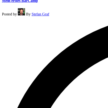
Mein erstes BarCamp
Posted by
By
Stefan Graf