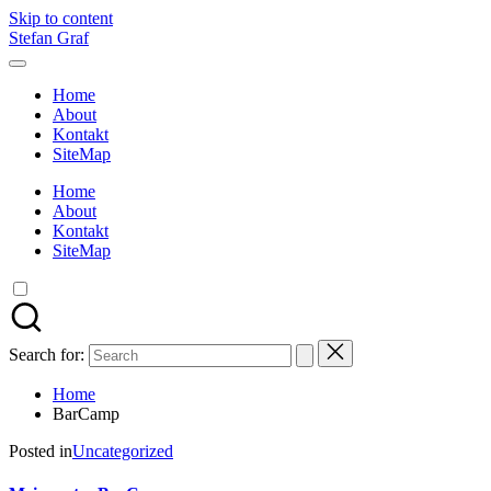
Skip to content
Stefan Graf
Home
About
Kontakt
SiteMap
Home
About
Kontakt
SiteMap
Search for:
Home
BarCamp
Posted in
Uncategorized